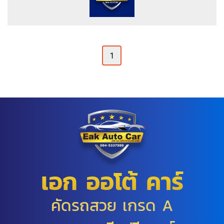
1
เอก ออโต้ คาร์
คัดรถสวย เกรด A